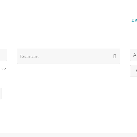
BA
Recherc
A
Rechercher
pour
:
Arc
à ce