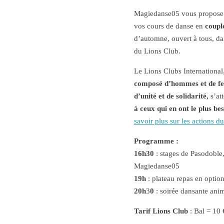
Magiedanse05 vous propose d
vos cours de danse en
coupl
d’automne, ouvert à tous, da
du Lions Club.
Le Lions Clubs International
composé d’hommes et de fem
d’unité et de solidarité,
s’att
à ceux qui en ont le plus be
savoir plus sur les actions 
Programme :
16h30
: stages de Pasodoble
Magiedanse05
19h
: plateau repas en optio
20h
3
0
: soirée dansante ani
Tarif Lions Club
: Bal = 10