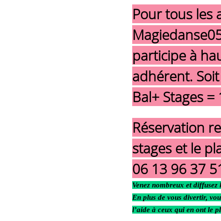
Pour tous les
Magiedanse05, 
participe à ha
adhérent. Soit
Bal+ Stages = 
Réservation 
stages et le p
06 13 96 37 5
Venez nombreux et diffusez 
En plus de vous divertir, vo
l’aide à ceux qui en ont le p