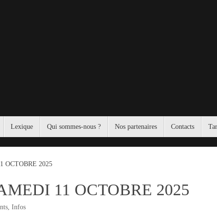
Lexique
Qui sommes-nous ?
Nos partenaires
Contacts
Tar
1 OCTOBRE 2025
MEDI 11 OCTOBRE 2025
nts
,
Infos