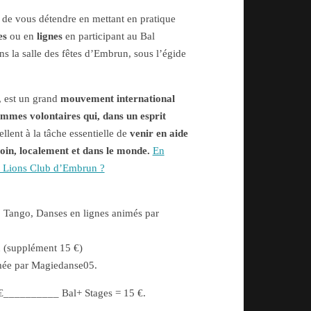
e vous détendre en mettant en pratique
es
ou en
lignes
en participant au Bal
ns la salle des fêtes d’Embrun, sous l’égide
, est un grand
mouvement international
mes volontaires qui, dans un esprit
ellent à la tâche essentielle de
venir en aide
soin, localement et dans le monde.
En
du Lions Club d’Embrun ?
, Tango, Danses en lignes animés par
n (supplément 15 €)
mée par Magiedanse05.
 €__________ Bal+ Stages = 15 €.