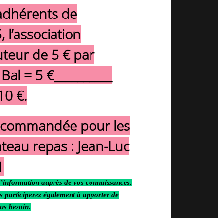
 adhérents de
l’association
uteur de 5 € par
 Bal = 5 €__________
10 €.
recommandée pour les
lateau repas : Jean-Luc
1
l’information auprès de vos connaissances.
us participerez également à apporter de
lus besoin
.