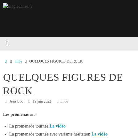
Passer
au
contenu
Accueil
Infos
QUELQUES FIGURES DE ROCK
QUELQUES FIGURES DE
ROCK
Jean-Luc
19 juin 2022
Infos
Les promenades :
La promenade tournée
La vidéo
La promenade tournée avec variante hésitation
La vidéo