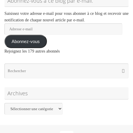
Abonnez-vous à ce blog par e-mail.
Saisissez votre adresse e-mail pour vous abonner à ce blog et recevoir une
notification de chaque nouvel article par e-mail.
Adresse
e-
mail
Abonnez-vous
Rejoignez les 179 autres abonnés
Re
Reche
po
:
Archives
Archives